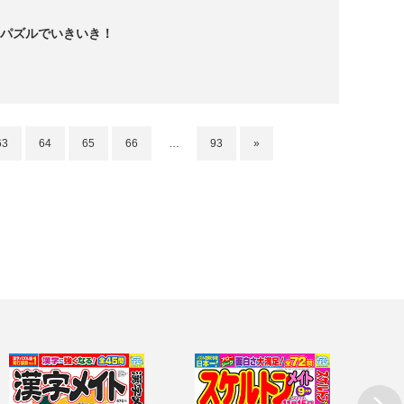
 パズルでいきいき！
63
64
65
66
…
93
»