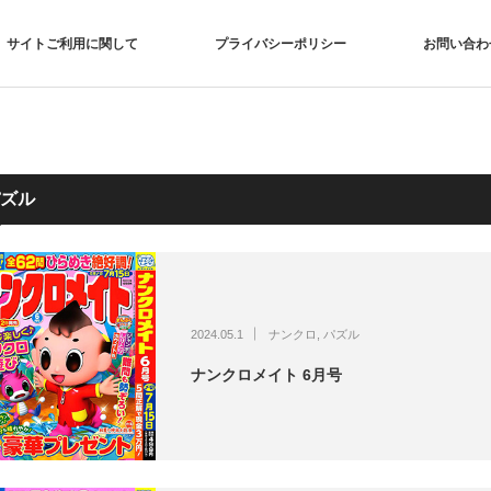
サイトご利用に関して
プライバシーポリシー
お問い合わ
ズル
2024.05.1
ナンクロ
,
パズル
ナンクロメイト 6月号