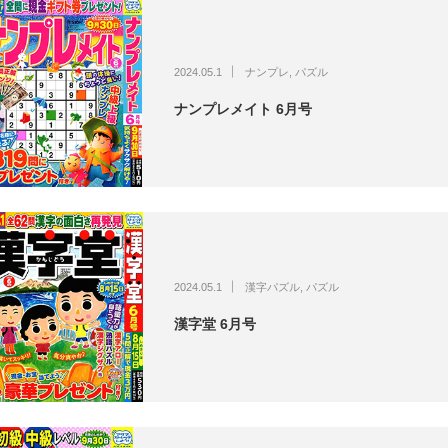
2024.05.1
ナンプレ
,
パズル
ナンプレメイト 6月号
2024.05.1
漢字パズル
,
パズル
漢字堂 6月号