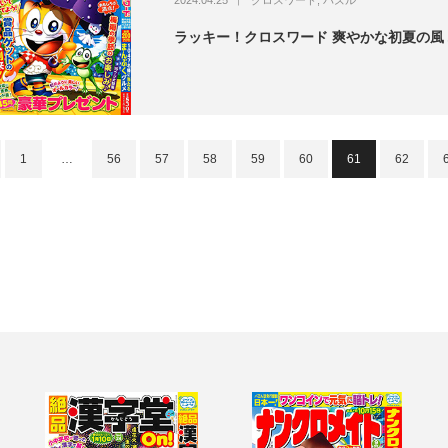
ラッキー！クロスワード 爽やかな初夏の風
1
…
56
57
58
59
60
61
62