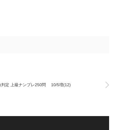
判定 上級ナンプレ250問 10/5増(12)