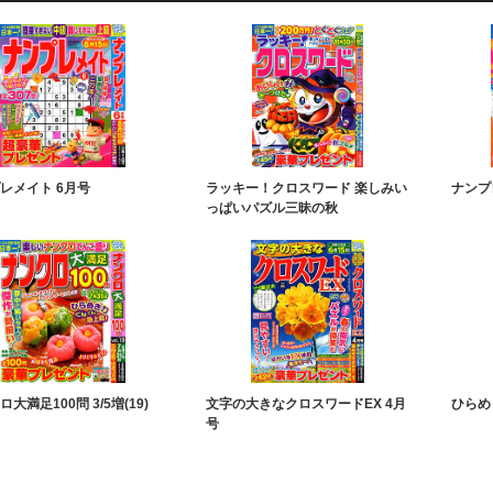
レメイト 6月号
ラッキー！クロスワード 楽しみい
ナンプ
っぱいパズル三昧の秋
大満足100問 3/5増(19)
文字の大きなクロスワードEX 4月
ひらめ
号