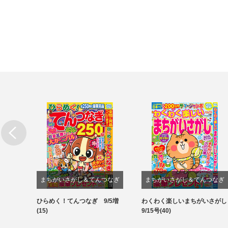
まちがいさがし＆てんつなぎ
まちがいさがし＆てんつなぎ
結び&
ひらめく！てんつなぎ 9/5増
わくわく楽しいまちがいさがし
パズル
パズル
(15)
9/15号(40)