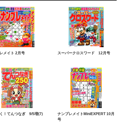
レメイト 2月号
スーパークロスワード 12月号
く！てんつなぎ 9/5増(7)
ナンプレメイトMiniEXPERT 10月
号