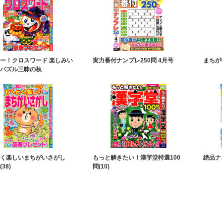
ー！クロスワード 楽しみい
実力番付ナンプレ250問 4月号
まちが
パズル三昧の秋
く楽しいまちがいさがし
もっと解きたい！漢字堂特選100
絶品ナ
(38)
問(10)