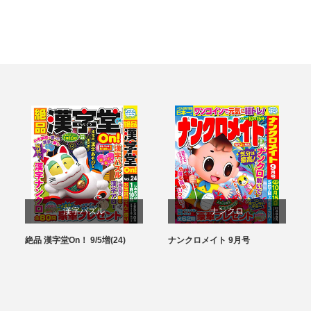
漢字パズル
ナンクロ
絶品 漢字堂On！ 9/5増(24)
ナンクロメイト 9月号
パズル
パズル