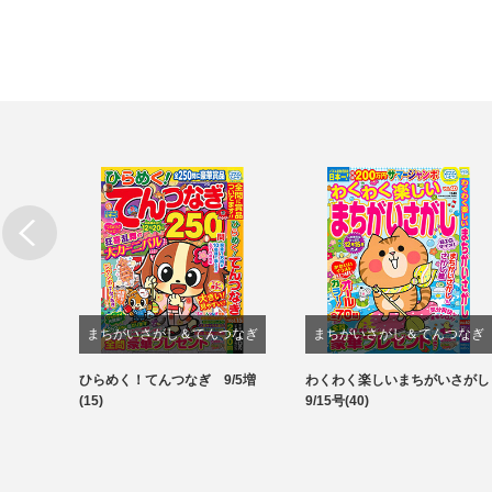
まちがいさがし＆てんつなぎ
まちがいさがし＆てんつなぎ
結び&
ひらめく！てんつなぎ 9/5増
わくわく楽しいまちがいさがし
パズル
パズル
(15)
9/15号(40)