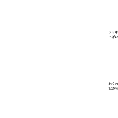
ラッキ
っぱい
わくわ
3/15号