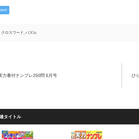
weet
クロスワード
,
パズル
実力番付ナンプレ250問 6月号
ひ
連タイトル