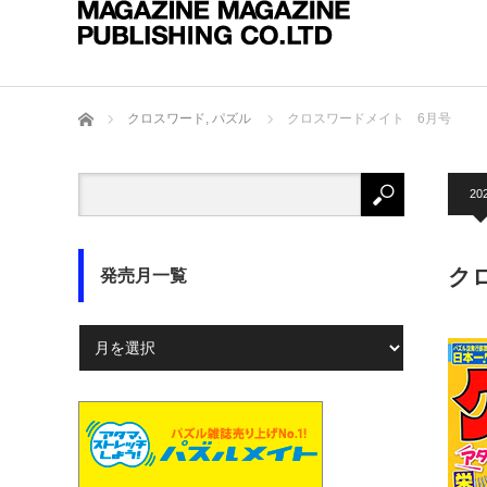
ホーム
クロスワード
,
パズル
クロスワードメイト 6月号
20
ク
発売月一覧