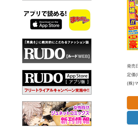
発売日
定価(
(株