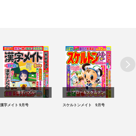
漢字パズル
アロー＆スケルトン
漢字メイト 9月号
スケルトンメイト 9月号
SUPE
パズル
パズル
月号