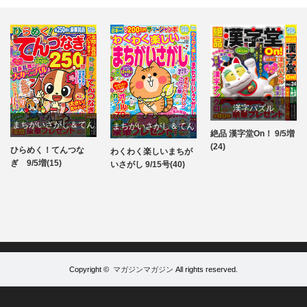
漢字パズル
まちがいさがし＆てん
まちがいさがし＆てん
絶品 漢字堂On！ 9/5増
パズル
(24)
つなぎ
つなぎ
ひらめく！てんつな
わくわく楽しいまちが
パズル
パズル
ぎ 9/5増(15)
いさがし 9/15号(40)
Copyright ©
マガジンマガジン
All rights reserved.