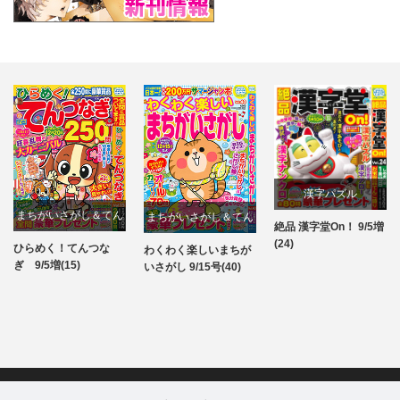
漢字パズル
まちがいさがし＆てん
まちがいさがし＆てん
絶品 漢字堂On！ 9/5増
パズル
(24)
つなぎ
つなぎ
ひらめく！てんつな
わくわく楽しいまちが
パズル
パズル
ぎ 9/5増(15)
いさがし 9/15号(40)