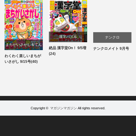
漢字パズル
ナンクロ
まちがいさがし＆てん
絶品 漢字堂On！ 9/5増
ナンクロメイト 9月号
パズル
パズル
(24)
つなぎ
わくわく楽しいまちが
パズル
いさがし 9/15号(40)
Copyright ©
マガジンマガジン
All rights reserved.