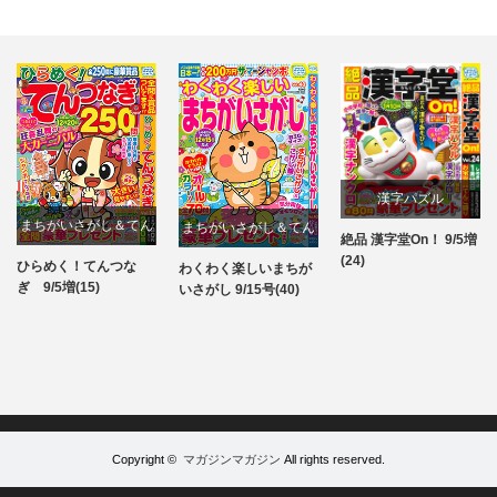
漢字パズル
まちがいさがし＆てん
まちがいさがし＆てん
絶品 漢字堂On！ 9/5増
パズル
(24)
つなぎ
つなぎ
ひらめく！てんつな
わくわく楽しいまちが
パズル
パズル
ぎ 9/5増(15)
いさがし 9/15号(40)
Copyright ©
マガジンマガジン
All rights reserved.