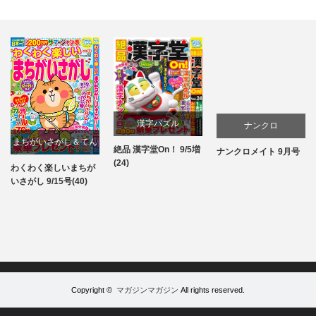
漢字パズル
ナンクロ
まちがいさがし＆てん
絶品 漢字堂On！ 9/5増
ナンクロメイト 9月号
パズル
パズル
(24)
つなぎ
わくわく楽しいまちが
パズル
いさがし 9/15号(40)
Copyright ©
マガジンマガジン
All rights reserved.