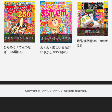
漢字パズル
まちがいさがし＆てん
まちがいさがし＆てん
絶品 漢字堂On！ 9/5増
パズル
(24)
つなぎ
つなぎ
ひらめく！てんつな
わくわく楽しいまちが
パズル
パズル
ぎ 9/5増(15)
いさがし 9/15号(40)
Copyright ©
マガジンマガジン
All rights reserved.