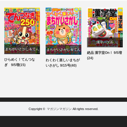
漢字パズル
まちがいさがし＆てん
まちがいさがし＆てん
絶品 漢字堂On！ 9/5増
パズル
(24)
つなぎ
つなぎ
ひらめく！てんつな
わくわく楽しいまちが
パズル
パズル
ぎ 9/5増(15)
いさがし 9/15号(40)
Copyright ©
マガジンマガジン
All rights reserved.