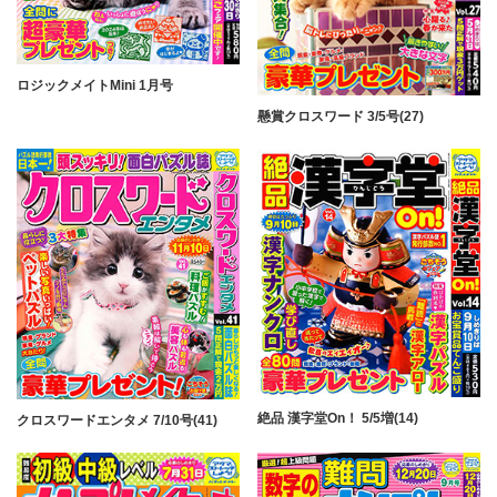
ロジックメイトMini 1月号
懸賞クロスワード 3/5号(27)
絶品 漢字堂On！ 5/5増(14)
クロスワードエンタメ 7/10号(41)