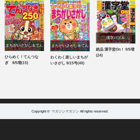
漢字パズル
まちがいさがし＆てん
まちがいさがし＆てん
絶品 漢字堂On！ 9/5増
パズル
(24)
つなぎ
つなぎ
ひらめく！てんつな
わくわく楽しいまちが
パズル
パズル
ぎ 9/5増(15)
いさがし 9/15号(40)
Copyright ©
マガジンマガジン
All rights reserved.