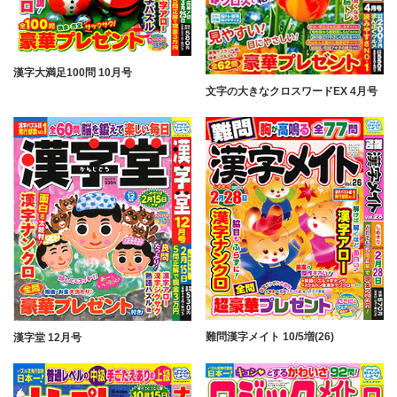
漢字大満足100問 10月号
文字の大きなクロスワードEX 4月号
難問漢字メイト 10/5増(26)
漢字堂 12月号