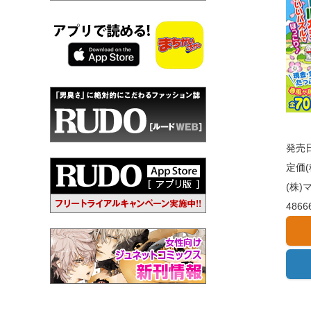
発売日
定価(
(株
4866