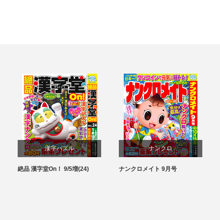
漢字パズル
ナンクロ
絶品 漢字堂On！ 9/5増(24)
ナンクロメイト 9月号
パズル
パズル