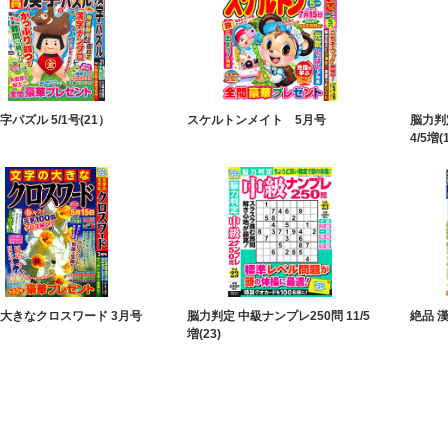
字パズル 5/1号(21）
スケルトンメイト 5月号
脳力判
4/5増(
大きなクロスワード 3月号
脳力判定 中級ナンプレ250問 11/5
絶品 漢
増(23)