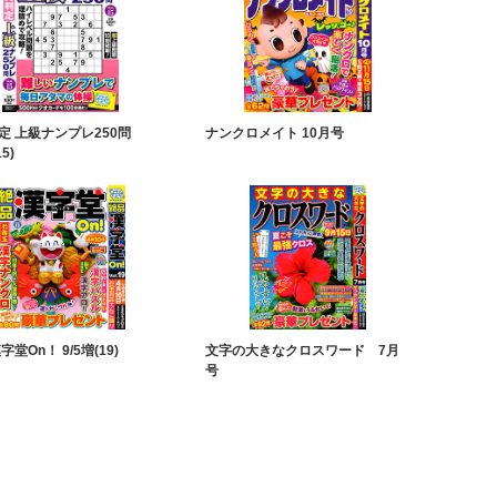
定 上級ナンプレ250問
ナンクロメイト 10月号
15)
字堂On！ 9/5増(19)
文字の大きなクロスワード 7月
号