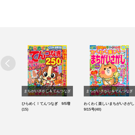
まちがいさがし＆てんつなぎ
まちがいさがし＆てんつなぎ
結び&
ひらめく！てんつなぎ 9/5増
わくわく楽しいまちがいさがし
パズル
パズル
(15)
9/15号(40)