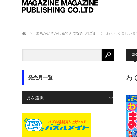
ホーム
まちがいさがし＆てんつなぎ
,
パズル
わくわく楽しいまちが
202
わく
発売月一覧