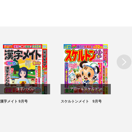
漢字パズル
アロー＆スケルトン
漢字メイト 9月号
スケルトンメイト 9月号
SUPE
パズル
パズル
月号