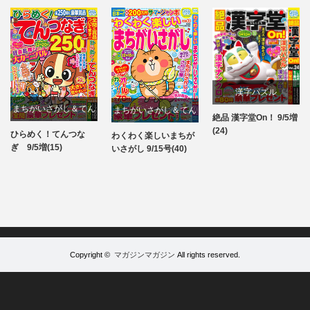
漢字パズル
まちがいさがし＆てん
まちがいさがし＆てん
絶品 漢字堂On！ 9/5増
パズル
(24)
つなぎ
つなぎ
ひらめく！てんつな
わくわく楽しいまちが
パズル
パズル
ぎ 9/5増(15)
いさがし 9/15号(40)
Copyright ©
マガジンマガジン
All rights reserved.