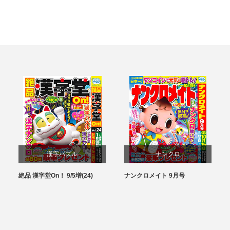
漢字パズル
ナンクロ
絶品 漢字堂On！ 9/5増(24)
ナンクロメイト 9月号
パズル
パズル