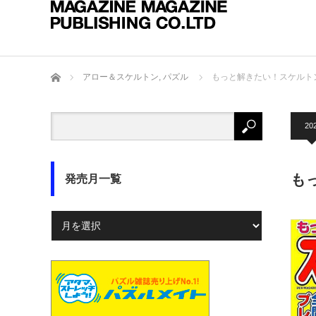
ホーム
アロー＆スケルトン
,
パズル
もっと解きたい！スケルトンメイ
202
もっ
発売月一覧