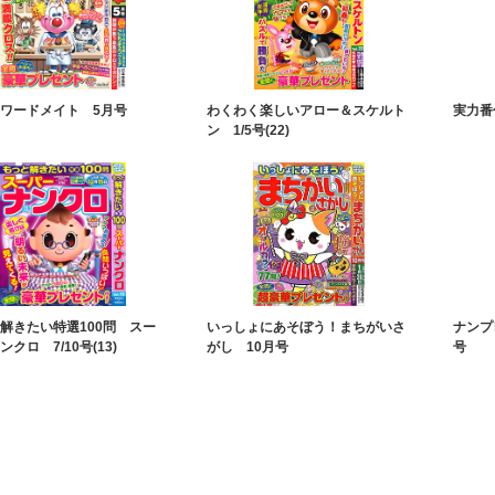
ワードメイト 5月号
わくわく楽しいアロー＆スケルト
実力番
ン 1/5号(22)
解きたい特選100問 スー
いっしょにあそぼう！まちがいさ
ナンプレ
クロ 7/10号(13)
がし 10月号
号