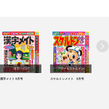
漢字パズル
アロー＆スケルトン
漢字メイト 9月号
スケルトンメイト 9月号
SUPE
パズル
パズル
月号