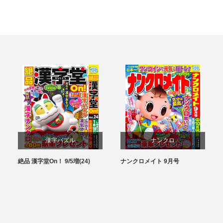
漢字パズル
ナンクロ
絶品 漢字堂On！ 9/5増(24)
ナンクロメイト 9月号
パズル
パズル