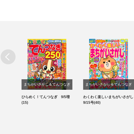
まちがいさがし＆てんつなぎ
まちがいさがし＆てんつなぎ
結び&
ひらめく！てんつなぎ 9/5増
わくわく楽しいまちがいさがし
パズル
パズル
(15)
9/15号(40)