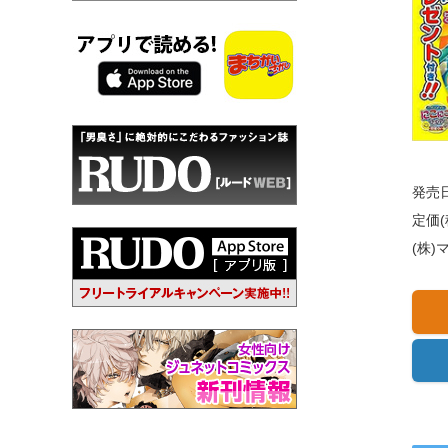
発売日
定価(
(株