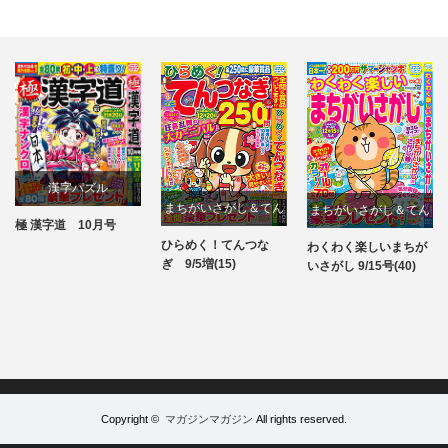
漢字パズル
まちがいさがし＆てん
まちがいさがし＆てん
極 漢字道 10月号
パズル
つなぎ
つなぎ
ひらめく！てんつな
わくわく楽しいまちが
パズル
パズル
ぎ 9/5増(15)
いさがし 9/15号(40)
Copyright ©
マガジンマガジン
All rights reserved.