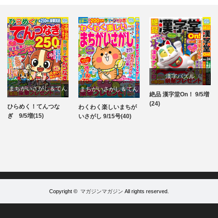
漢字パズル
まちがいさがし＆てん
まちがいさがし＆てん
絶品 漢字堂On！ 9/5増
パズル
(24)
つなぎ
つなぎ
ひらめく！てんつな
わくわく楽しいまちが
パズル
パズル
ぎ 9/5増(15)
いさがし 9/15号(40)
Copyright ©
マガジンマガジン
All rights reserved.