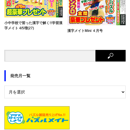
小中学校で習った漢字で解く!!学習漢
字メイト 4/5増(27)
漢字メイトMini ４月号
発売月一覧