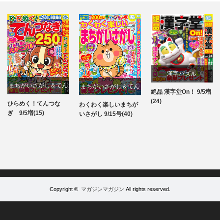
漢字パズル
まちがいさがし＆てん
まちがいさがし＆てん
絶品 漢字堂On！ 9/5増
パズル
(24)
つなぎ
つなぎ
ひらめく！てんつな
わくわく楽しいまちが
パズル
パズル
ぎ 9/5増(15)
いさがし 9/15号(40)
Copyright ©
マガジンマガジン
All rights reserved.