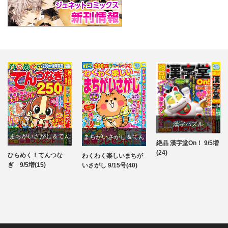
漢字パズル
まちがいさがし＆てん
まちがいさがし＆てん
絶品 漢字堂On！ 9/5増
パズル
(24)
つなぎ
つなぎ
ひらめく！てんつな
わくわく楽しいまちが
パズル
パズル
ぎ 9/5増(15)
いさがし 9/15号(40)