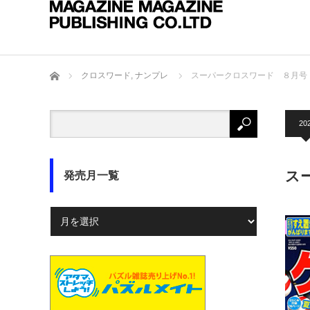
ホーム
クロスワード
,
ナンプレ
スーパークロスワード ８月号
20
ス
発売月一覧