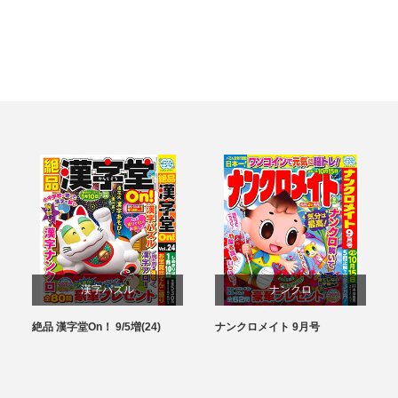
漢字パズル
ナンクロ
絶品 漢字堂On！ 9/5増(24)
ナンクロメイト 9月号
パズル
パズル