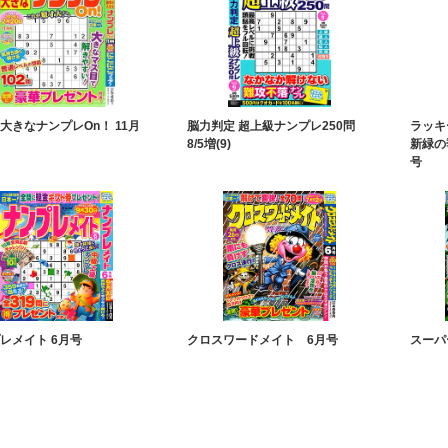
大きなナンプレOn！ 11月
脳力判定 超上級ナンプレ250問
ラッキ
8/5増(9)
新緑の
号
レメイト 6月号
クロスワードメイト 6月号
スーパ