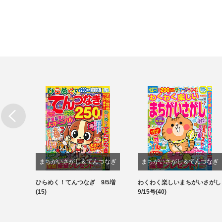
まちがいさがし＆てんつなぎ
まちがいさがし＆てんつなぎ
結び&
ひらめく！てんつなぎ 9/5増
わくわく楽しいまちがいさがし
パズル
パズル
(15)
9/15号(40)