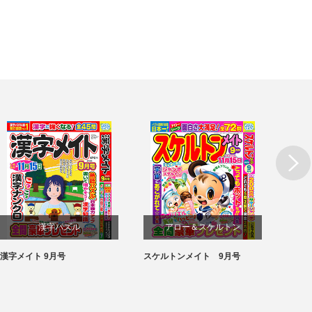
漢字パズル
アロー＆スケルトン
漢字メイト 9月号
スケルトンメイト 9月号
SUPE
パズル
パズル
月号