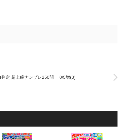
判定 超上級ナンプレ250問 8/5増(3)