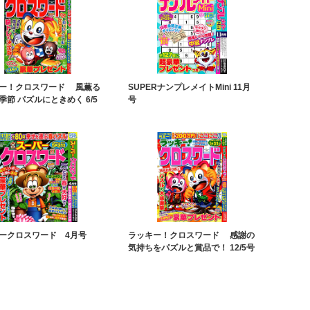
ー！クロスワード 風薫る
SUPERナンプレメイトMini 11月
季節 パズルにときめく 6/5
号
ークロスワード 4月号
ラッキー！クロスワード 感謝の
気持ちをパズルと賞品で！ 12/5号