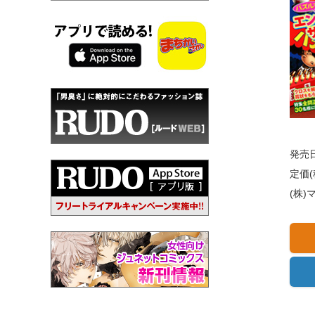
発売日
定価(
(株