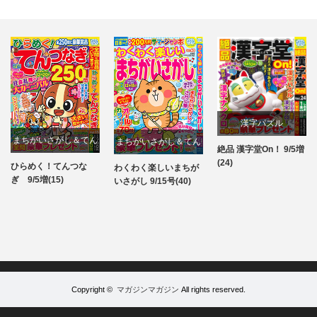
漢字パズル
ナンクロ
まちがいさがし＆てん
絶品 漢字堂On！ 9/5増
ナンクロメイト 9月号
パズル
パズル
(24)
つなぎ
わくわく楽しいまちが
パズル
いさがし 9/15号(40)
Copyright ©
マガジンマガジン
All rights reserved.