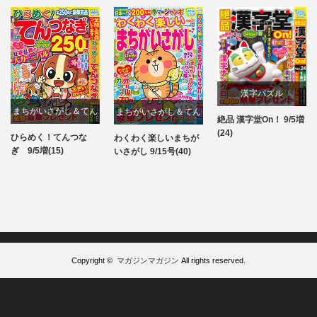
漢字パズル
まちがいさがし＆てん
まちがいさがし＆てん
絶品 漢字堂On！ 9/5増
パズル
(24)
つなぎ
つなぎ
ひらめく！てんつな
わくわく楽しいまちが
パズル
パズル
ぎ 9/5増(15)
いさがし 9/15号(40)
Copyright ©
マガジンマガジン
All rights reserved.