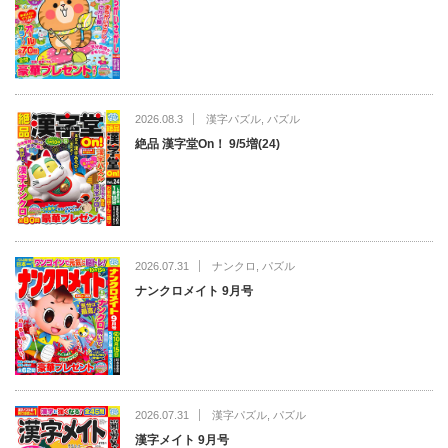
2026.08.3
漢字パズル
,
パズル
絶品 漢字堂On！ 9/5増(24)
2026.07.31
ナンクロ
,
パズル
ナンクロメイト 9月号
2026.07.31
漢字パズル
,
パズル
漢字メイト 9月号