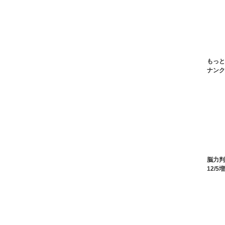
もっと
ナンクロ
脳力判
12/5増