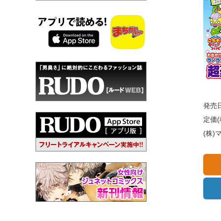
発売日
定価(
(株