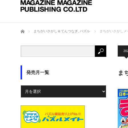
ホーム
まちがいさがし＆てんつなぎ
,
パズル
まちがいさがしメイ
20
ま
発売月一覧