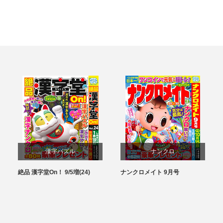
漢字パズル
ナンクロ
絶品 漢字堂On！ 9/5増(24)
ナンクロメイト 9月号
パズル
パズル