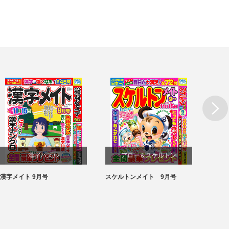
漢字パズル
アロー＆スケルトン
漢字メイト 9月号
スケルトンメイト 9月号
SUPE
パズル
パズル
月号