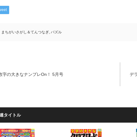
weet
まちがいさがし＆てんつなぎ
,
パズル
数字の大きなナンプレOn！ 5月号
デ
連タイトル