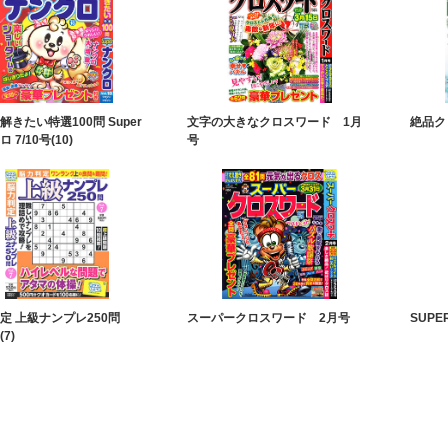
解きたい特選100問 Super
文字の大きなクロスワード 1月
絶品クロ
 7/10号(10)
号
定 上級ナンプレ250問
スーパークロスワード 2月号
SUPE
(7)