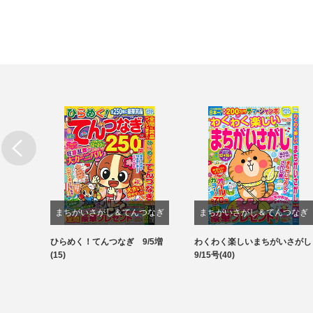
まちがいさがし＆てんつなぎ
まちがいさがし＆てんつなぎ
結び&
ひらめく！てんつなぎ 9/5増
わくわく楽しいまちがいさがし
パズル
パズル
(15)
9/15号(40)