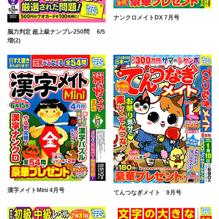
ナンクロメイトDX 7月号
脳力判定 超上級ナンプレ250問 6/5
増(2)
漢字メイトMini 4月号
てんつなぎメイト 9月号