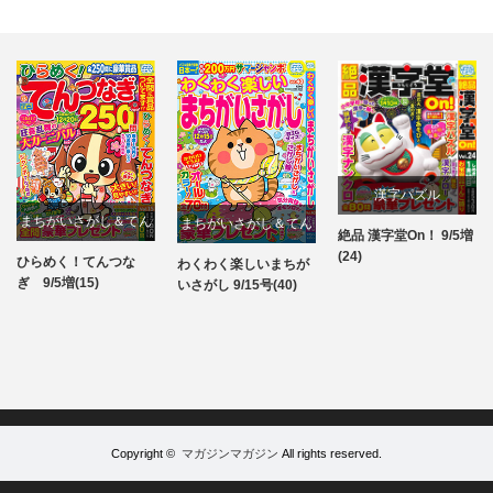
漢字パズル
まちがいさがし＆てん
まちがいさがし＆てん
絶品 漢字堂On！ 9/5増
パズル
(24)
つなぎ
つなぎ
ひらめく！てんつな
わくわく楽しいまちが
パズル
パズル
ぎ 9/5増(15)
いさがし 9/15号(40)
Copyright ©
マガジンマガジン
All rights reserved.