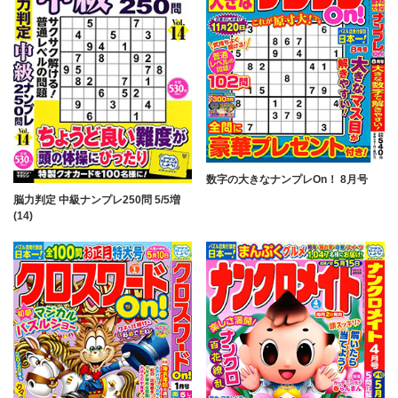
数字の大きなナンプレOn！ 8月号
脳力判定 中級ナンプレ250問 5/5増
(14)