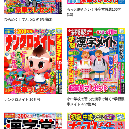
もっと解きたい！漢字堂特選100問
(13)
ひらめく！てんつなぎ 6/5増(2)
小中学校で習った漢字で解く!!学習漢
ナンクロメイト 10月号
字メイト 4/5増(36)