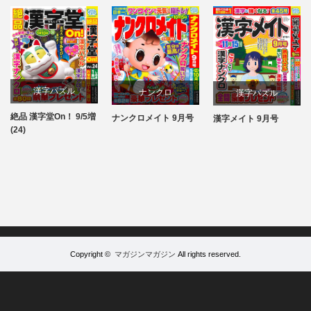
漢字パズル
ナンクロ
漢字パズル
絶品 漢字堂On！ 9/5増
ナンクロメイト 9月号
漢字メイト 9月号
パズル
パズル
パズル
(24)
Copyright ©
マガジンマガジン
All rights reserved.