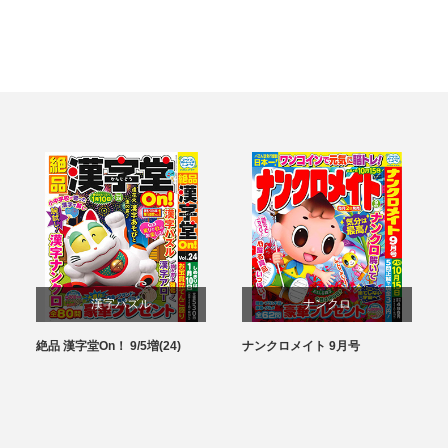
漢字パズル
ナンクロ
絶品 漢字堂On！ 9/5増(24)
ナンクロメイト 9月号
パズル
パズル