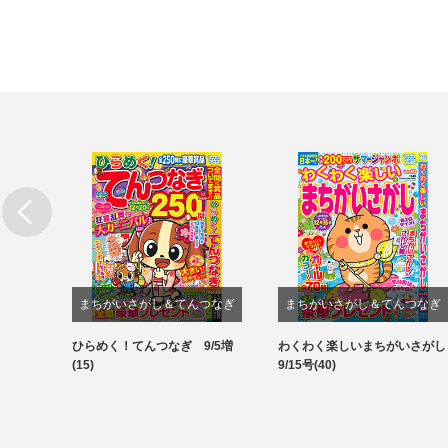
まちがいさがし＆てんつなぎ
まちがいさがし＆てんつなぎ
結び&
ひらめく！てんつなぎ 9/5増
わくわく楽しいまちがいさがし
パズル
パズル
(15)
9/15号(40)