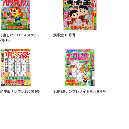
く楽しいアロー＆スケルト
漢字堂 10月号
号(18)
 中級ナンプレ250問 9/5
SUPERナンプレメイトMini 9月号