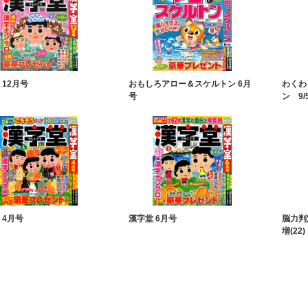
 12月号
おもしろアロー＆スケルトン 6月
わくわ
号
ン 9/5
 4月号
漢字堂 6月号
脳力判定
増(22)