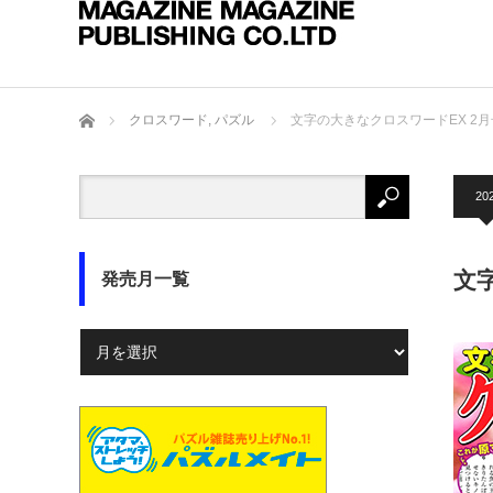
ホーム
クロスワード
,
パズル
文字の大きなクロスワードEX 2月
20
文
発売月一覧