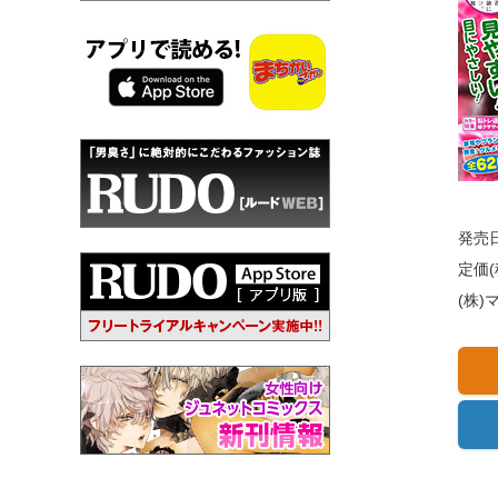
発売日
定価(
(株