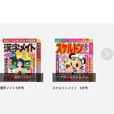
漢字パズル
アロー＆スケルトン
漢字メイト 9月号
スケルトンメイト 9月号
SUPE
パズル
パズル
月号