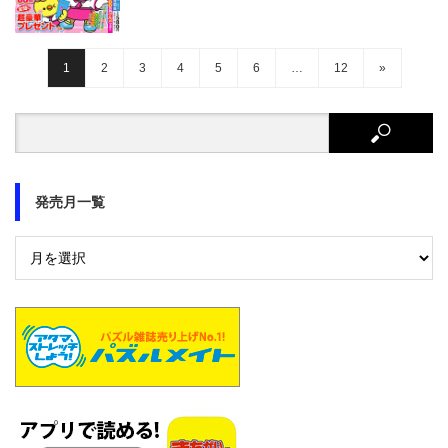
1
2
3
4
5
6
…
12
»
発売月一覧