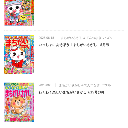
2026.06.18
まちがいさがし＆てんつなぎ
,
パズル
いっしょにあそぼう！まちがいさがし 8月号
2026.06.5
まちがいさがし＆てんつなぎ
,
パズル
わくわく楽しいまちがいさがし 7/15号(39)