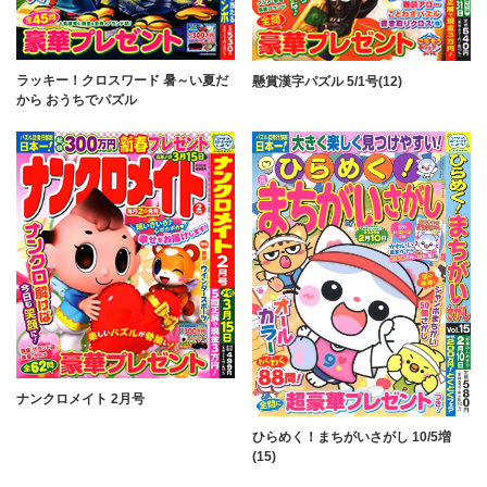
ラッキー！クロスワード 暑～い夏だ
懸賞漢字パズル 5/1号(12)
から おうちでパズル
ナンクロメイト 2月号
ひらめく！まちがいさがし 10/5増
(15)