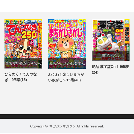
漢字パズル
まちがいさがし＆てん
まちがいさがし＆てん
絶品 漢字堂On！ 9/5増
パズル
(24)
つなぎ
つなぎ
ひらめく！てんつな
わくわく楽しいまちが
パズル
パズル
ぎ 9/5増(15)
いさがし 9/15号(40)
Copyright ©
マガジンマガジン
All rights reserved.