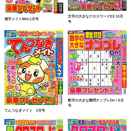
文字の大きなクロスワードEX 10月
漢字メイトMini 2月号
号
数字の大きな難問ナンプレOn！6月
号
てんつなぎメイト 3月号