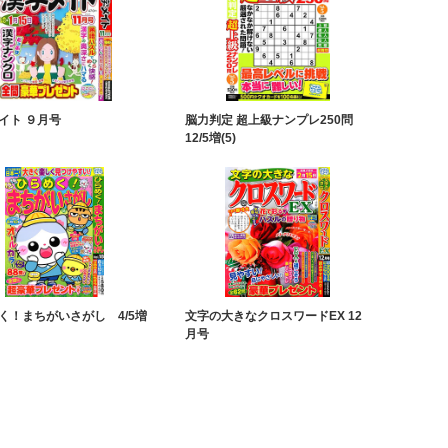
イト ９月号
脳力判定 超上級ナンプレ250問
12/5増(5)
く！まちがいさがし 4/5増
文字の大きなクロスワードEX 12
月号