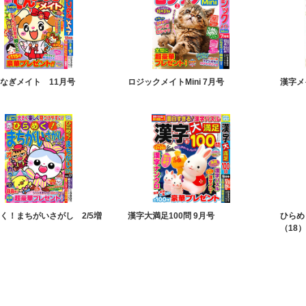
なぎメイト 11月号
ロジックメイトMini 7月号
漢字メ
く！まちがいさがし 2/5増
漢字大満足100問 9月号
ひらめ
）
（18）