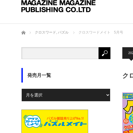
ホーム
クロスワード
,
パズル
クロスワードメイト 5月号
20
ク
発売月一覧