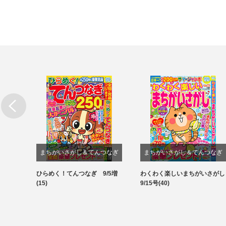
まちがいさがし＆てんつなぎ
まちがいさがし＆てんつなぎ
結び&
ひらめく！てんつなぎ 9/5増
わくわく楽しいまちがいさがし
パズル
パズル
(15)
9/15号(40)