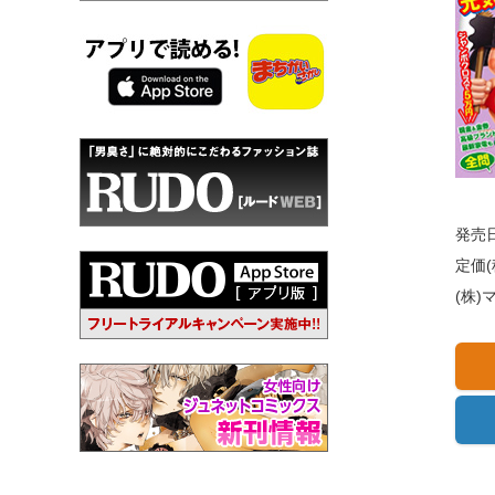
発売日
定価(
(株