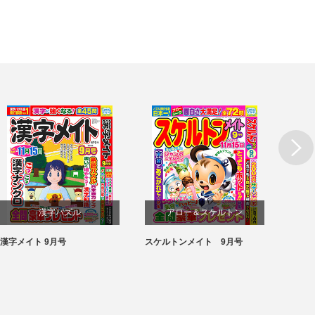
漢字パズル
アロー＆スケルトン
漢字メイト 9月号
スケルトンメイト 9月号
SUPE
パズル
パズル
月号