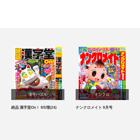
漢字パズル
ナンクロ
絶品 漢字堂On！ 9/5増(24)
ナンクロメイト 9月号
パズル
パズル