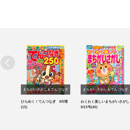
まちがいさがし＆てんつなぎ
まちがいさがし＆てんつなぎ
結び&
ひらめく！てんつなぎ 9/5増
わくわく楽しいまちがいさがし
パズル
パズル
(15)
9/15号(40)