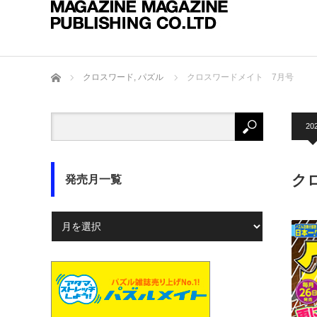
ホーム
クロスワード
,
パズル
クロスワードメイト 7月号
20
ク
発売月一覧