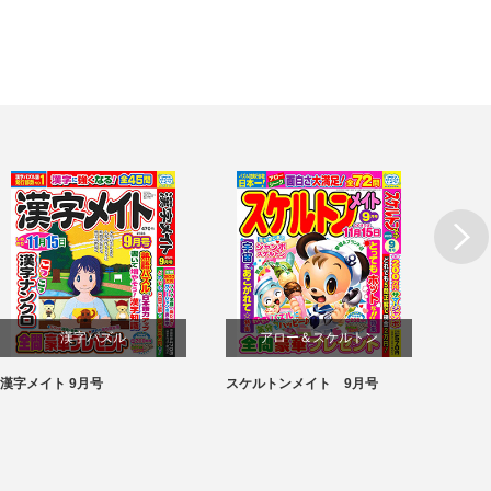
漢字パズル
アロー＆スケルトン
漢字メイト 9月号
スケルトンメイト 9月号
SUPE
パズル
パズル
月号