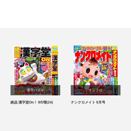
漢字パズル
ナンクロ
絶品 漢字堂On！ 9/5増(24)
ナンクロメイト 9月号
パズル
パズル