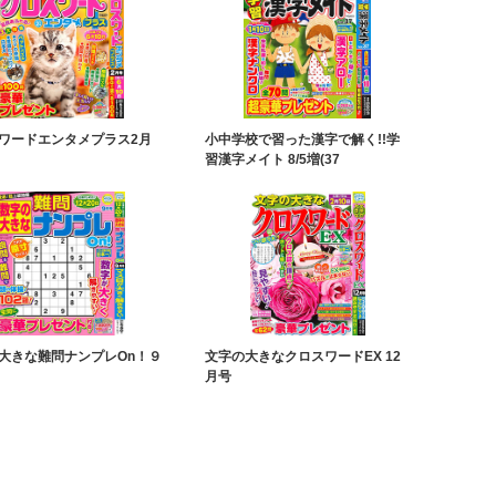
ワードエンタメプラス2月
小中学校で習った漢字で解く!!学
習漢字メイト 8/5増(37
大きな難問ナンプレOn！９
文字の大きなクロスワードEX 12
月号