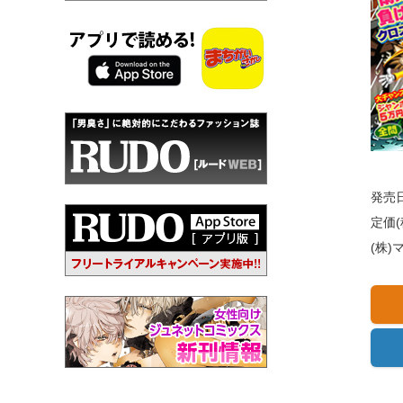
発売日
定価(
(株