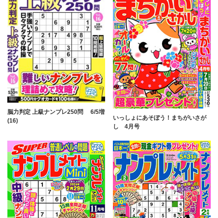
脳力判定 上級ナンプレ250問 6/5増
いっしょにあそぼう！まちがいさが
(16)
し 4月号