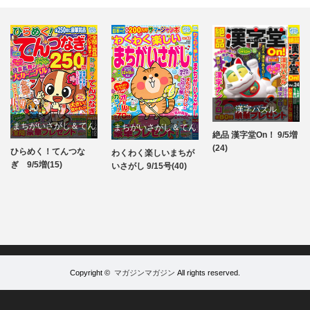
漢字パズル
まちがいさがし＆てん
まちがいさがし＆てん
絶品 漢字堂On！ 9/5増
パズル
(24)
つなぎ
つなぎ
ひらめく！てんつな
わくわく楽しいまちが
パズル
パズル
ぎ 9/5増(15)
いさがし 9/15号(40)
Copyright ©
マガジンマガジン
All rights reserved.