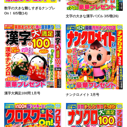
数字の大きな難しすぎるナンプレ
On！ 6/5増(14)
文字の大きな漢字パズル 3/5増(26)
漢字大満足100問 1月号
ナンクロメイト 3月号