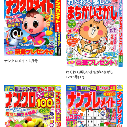
ナンクロメイト 1月号
わくわく楽しいまちがいさがし
12/15号(37)