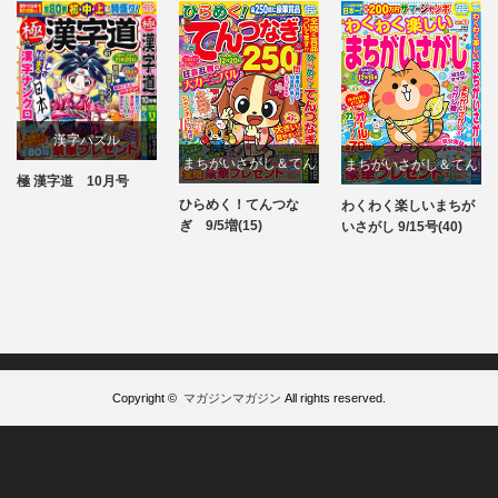
漢字パズル
まちがいさがし＆てん
まちがいさがし＆てん
絶品 
 漢字道 10月号
パズル
(24)
つなぎ
つなぎ
ひらめく！てんつな
わくわく楽しいまちが
パズル
パズル
ぎ 9/5増(15)
いさがし 9/15号(40)
Copyright ©
マガジンマガジン
All rights reserved.