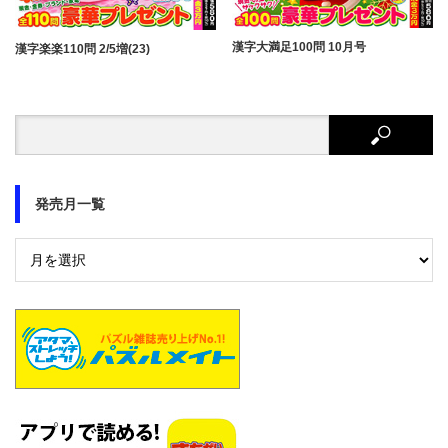
漢字大満足100問 10月号
漢字楽楽110問 2/5増(23)
発売月一覧