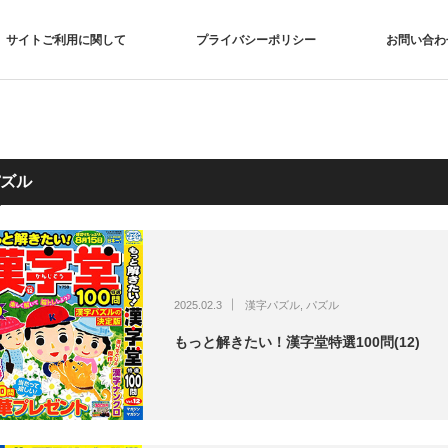
サイトご利用に関して
プライバシーポリシー
お問い合わ
ズル
2025.02.3
漢字パズル
,
パズル
もっと解きたい！漢字堂特選100問(12)