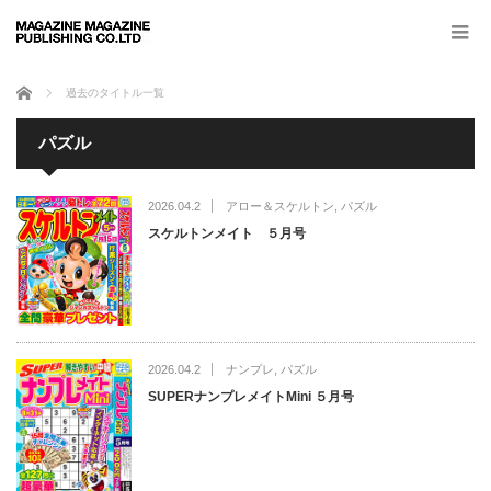
ホーム
過去のタイトル一覧
パズル
2026.04.2
アロー＆スケルトン
,
パズル
スケルトンメイト ５月号
2026.04.2
ナンプレ
,
パズル
SUPERナンプレメイトMini ５月号