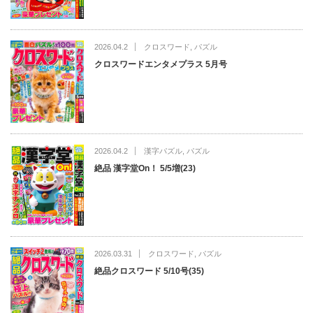
2026.04.2
クロスワード
,
パズル
クロスワードエンタメプラス 5月号
2026.04.2
漢字パズル
,
パズル
絶品 漢字堂On！ 5/5増(23)
2026.03.31
クロスワード
,
パズル
絶品クロスワード 5/10号(35)