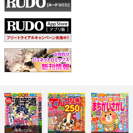
漢字パズル