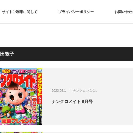
サイトご利用に関して
プライバシーポリシー
お問い合わ
田敦子
2023.05.1
ナンクロ
,
パズル
ナンクロメイト 6月号