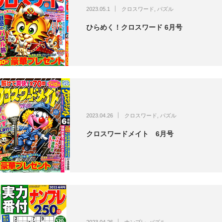
2023.05.1
クロスワード
,
パズル
ひらめく！クロスワード 6月号
2023.04.26
クロスワード
,
パズル
クロスワードメイト 6月号
2023.04.26
ナンプレ
,
パズル