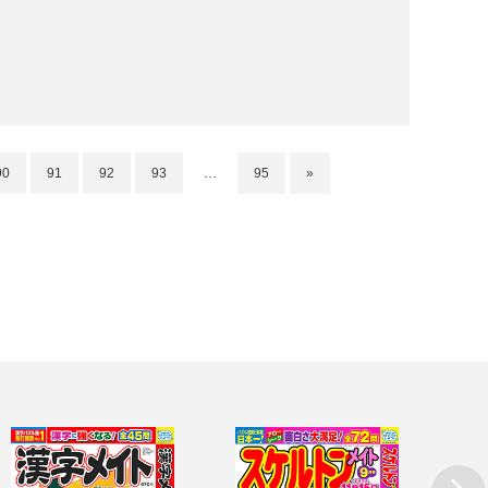
90
91
92
93
…
95
»