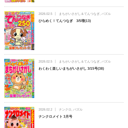
2026.02.5
まちがいさがし＆てんつなぎ
,
パズル
ひらめく！てんつなぎ 3/5増(13)
2026.02.5
まちがいさがし＆てんつなぎ
,
パズル
わくわく楽しいまちがいさがし 3/15号(38)
2026.02.2
ナンクロ
,
パズル
ナンクロメイト 3月号